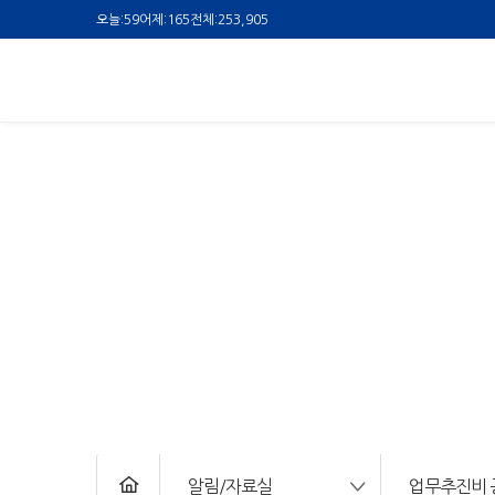
오늘:
59
어제:
165
전체:
253,905
알림/자료실
업무추진비 