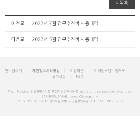
목록
이전글
2022년 7월 업무추진비 사용내역
다음글
2022년 5월 업무추진비 사용내역
연수원소개
개인정보처리방침
이용약관
이메일무단수집거부
공지사항
FAQ
주소 : 우)55539 전북특별자치도 무주군 안성면 칠연로 607, TEL : 063-323-0380, FAX : 063-
323-1050, EMAIL : jayeon@jayeon.or.kr
COPYRIGHT(C) 2017 전북특별자치도자연환경연수원. ALL RIGHT RESERVED.