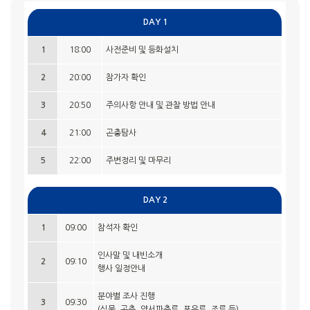
DAY 1
1
18:00
사전준비 및 등화설치
2
20:00
참가자 확인
3
20:50
주의사항 안내 및 관찰 방법 안내
4
21:00
곤충탐사
5
22:00
주변정리 및 마무리
DAY 2
1
09:00
참석자 확인
인사말 및 내빈소개
2
09:10
행사 일정안내
분야별 조사 진행
3
09:30
(식물, 곤충, 양서파충류, 포유류, 조류 등)