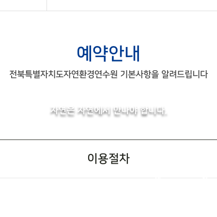
예약안내
전북특별자치도자연환경연수원 기본사항을 알려드립니다
자연은 자연에서 만나야 합니다.
이용절차
예
신
연
약
예
청
수
현
약
서
원
황
확
작
이
확
정