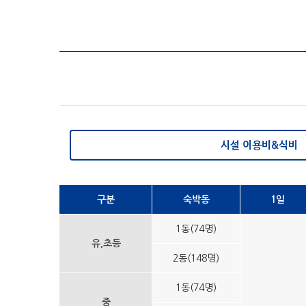
시설 이용비&식비
구분
숙박동
1일
1동(74명)
유,초등
2동(148명)
1동(74명)
중