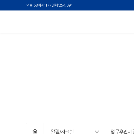
오늘:
68
어제:
177
전체:
254,091
알림/자료실
업무추진비 