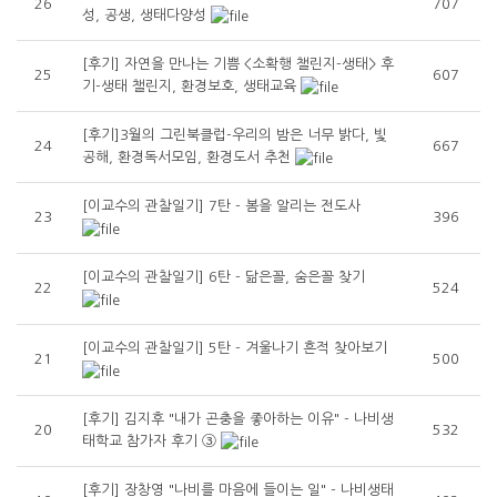
26
707
성, 공생, 생태다양성
[후기] 자연을 만나는 기쁨 <소확행 챌린지-생태> 후
25
607
기-생태 챌린지, 환경보호, 생태교육
[후기]3월의 그린북클럽-우리의 밤은 너무 밝다, 빛
24
667
공해, 환경독서모임, 환경도서 추천
[이교수의 관찰일기] 7탄 - 봄을 알리는 전도사
23
396
[이교수의 관찰일기] 6탄 - 닮은꼴, 숨은꼴 찾기
22
524
[이교수의 관찰일기] 5탄 - 겨울나기 흔적 찾아보기
21
500
[후기] 김지후 "내가 곤충을 좋아하는 이유" - 나비생
20
532
태학교 참가자 후기 ③
[후기] 장창영 "나비를 마음에 들이는 일" - 나비생태