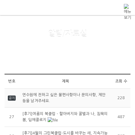
메뉴 건너뛰기
알림/자료실
번호
제목
조회 수
연수원에 전하고 싶은 불편사항이나 문의사항, 제안
228
공지
등을 남겨주세요.
[후기]여름의 북클럽 - 할아버지와 꿀벌과 나, 침묵의
27
487
봄, 딥에콜로지
[후기]4월의 그린북클럽-도시를 바꾸는 새, 지속가능