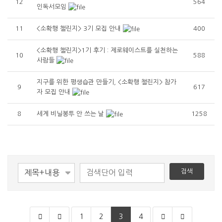
12
564
인독서모임
11
<소확행 챌린지> 3기 모집 안내
400
<소확행 챌린지>1기 후기 : 제로웨이스트를 실천하는
10
588
사람들
지구를 위한 평생습관 만들기, <소확행 챌린지> 참가
9
617
자 모집 안내
8
세계 비닐봉투 안 쓰는 날
1258
검색
1
2
3
4