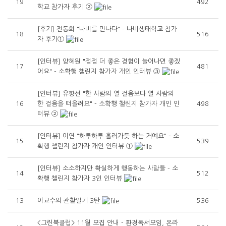
19
492
학교 참가자 후기 ②
[후기] 전동희 "나비를 만나다" - 나비생태학교 참가
18
516
자 후기①
[인터뷰] 양혜원 "점점 더 좋은 경험이 늘어나면 좋겠
17
481
어요" - 소확행 챌린지 참가자 개인 인터뷰 ③
[인터뷰] 유향선 "한 사람의 열 걸음보다 열 사람의
16
한 걸음을 떠올려요" - 소확행 챌린지 참가자 개인 인
498
터뷰 ②
[인터뷰] 이연 "하루하루 흘러가듯 하는 거예요" - 소
15
539
확행 챌린지 참가자 개인 인터뷰 ①
[인터뷰] 소소하지만 확실하게 행동하는 사람들 - 소
14
512
확행 챌린지 참가자 3인 인터뷰
13
이교수의 관찰일기 3탄
536
<그린북클럽> 11월 모집 안내 - 환경독서모임, 온라