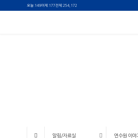
오늘:
149
어제:
177
전체:
254,172
알림/자료실
연수원 이야