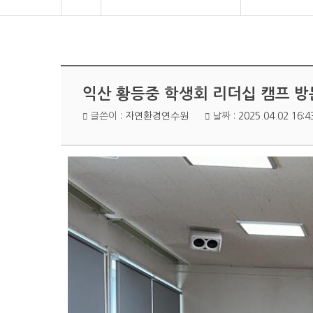
익산 황등중 학생회 리더십 캠프 방
글쓴이 :
자연환경연수원
날짜 :
2025.04.02 16:4