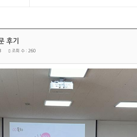
문 후기
3
조회 수 :
260