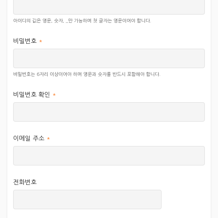
기타 관련 문의사항 및 불만 사항은 홈페이지
아이디의 값은 영문, 숫자, _만 가능하며 첫 글자는 영문이어야 합니다.
개인정보관리자에게 연락주시면 즉시 조치하여 처리결과를
비밀번호
*
통보하겠습니다.
(063-323-0380, jayeon@jayeon.or.kr)
비밀번호는 6자리 이상이어야 하며 영문과 숫자를 반드시 포함해야 합니다.
비밀번호 확인
*
이메일 주소
*
전화번호