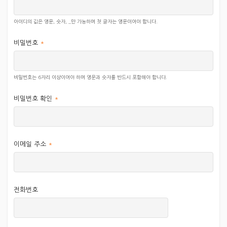
기타 관련 문의사항 및 불만 사항은 홈페이지
아이디의 값은 영문, 숫자, _만 가능하며 첫 글자는 영문이어야 합니다.
개인정보관리자에게 연락주시면 즉시 조치하여 처리결과를
비밀번호
*
통보하겠습니다.
(063-323-0380, jayeon@jayeon.or.kr)
비밀번호는 6자리 이상이어야 하며 영문과 숫자를 반드시 포함해야 합니다.
비밀번호 확인
*
이메일 주소
*
전화번호