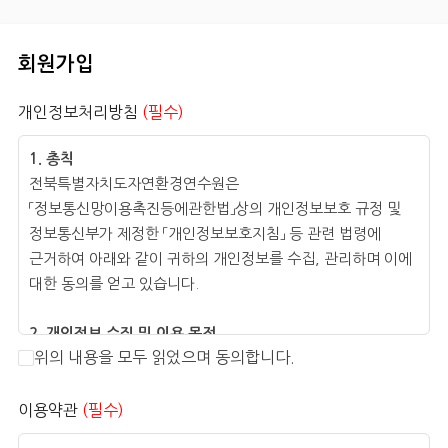
회원가입
개인정보처리방침
(필수)
1. 총칙
전북특별자치도자연환경연수원은
「정보통신망이용촉진등에관한법」상의 개인정보보호 규정 및
정보통신부가 제정한 「개인정보보호지침」 등 관련 법령에
근거하여 아래와 같이 귀하의 개인정보를 수집, 관리하며 이에
대한 동의를 얻고 있습니다.
2. 개인정보 수집 및 이용 목적
위의 내용을 모두 읽었으며 동의합니다.
전북특별자치도자연환경연수원 홈페이지 회원 관리, 교육/
행사/사업 등의 안내 및 교육, 시설대관 신청, 센터 운영 자료,
사업보고를 위한 이용 통계 등
이용약관
(필수)